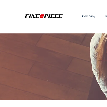
Company
I