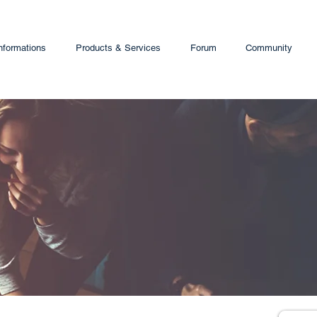
nformations
Products & Services
Forum
Community