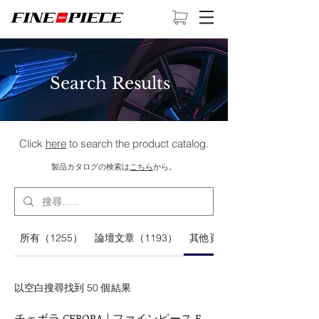
Search Results
Click
here
to search the product catalog.
​製品カタログの検索は
こちら
から。
所有（1255）
論壇文章（1193）
其他頁面 (50)
以空白搜尋找到 50 個結果
チェボラ CEBORA | ファインピース FINE PIECE