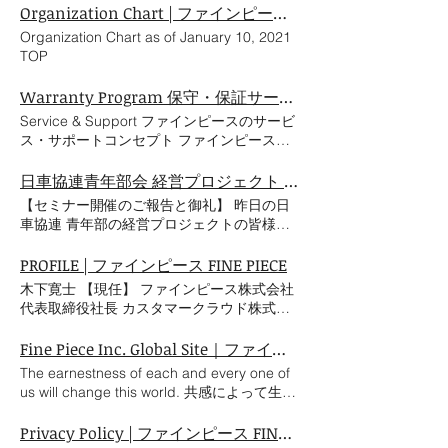
クロのクリエイティブディレクターなどを歴
ボティクスが連携 自動車整備業界向けに
Organization Chart | ファインピース FINE PIECE
Consumable Parts 消耗パーツ・補修部品の
ガ Weekly Fine Piece
任したタナカノリユキ氏（TANAKA
「Pepper ふるさと教育支援」の取り組みを
安心 消耗パーツ 購入はこちら > アフタ
Organization Chart as of January 10, 2021
NORIYUKI ACTIVITY Co., Ltd. 代表）ディレ
拡大 1/9 大手業界団体でのセミナーや技術ト
ーサービス 補修部品調達可能 全国のサー
TOP
クションによるCI（コーポレート・アイデン
レーニングを開催 播放影片 播放影片 播放影
ビスセンターにて修理可能 SHOP NOW →
ティティ）を制定しました。 CREATIVE
片 播放影片 播放影片 播放影片 播放影片 播
Service Hotline サービスホットライン チェ
Warranty Program 保守・保証サービス | ファインピース FINE PIECE
DIRECTION : TANAKA NORIYUKI ART
放影片 播放影片 播放影片 播放影片 播放影
ボラのアフターサービスサービスに関するす
DIRECTION / DESIGN : TANAKA NORIYUKI
Service & Support ファインピースのサービ
片 播放影片 播放影片 播放影片 播放影片 フ
べての質問： フリーコール：0120-99-8802
ACTIVITY COPYWRITER : POOL inc. SKIP
ス・サポートコンセプト ファインピースで
ァインピースの実績 年間 15 0 件以上の実績
フォーム窓口 > LINE窓口 > 受付時間：土・
TIMELINE What are we trying to achieve? A
は、高い専門性と製品のパーツの供給体制を
業界No.1の補助金申請 サポート件数 ※自社
日・祝日を除く（9:00-17:30）
passion to start a business with global
整えることで、安心のアフターサポートを提
日車協連青年部会 経営プロジェクト オンラインセミナー 2021/9/15
調べ 登録 85 0 以 上 の法人向けサイト 1000
standard. A passion to start a business with
供します。 Technical Support テクニカルサ
点以上の整備機 器を取り扱う業販サイトを
【セミナー開催のご報告と御礼】 昨日の日
global standard. A passion to start a
ポート ファインピースの取り扱い製品に対
運営 ※ 多くの 世 界初 の製品を開発 先進安
車協連 青年部の経営プロジェクトの皆様に
business with global standard. A passion to
して、テクニカルサポートをご利用いただけ
全自動車や新素材に 対応した製品を開発 ※
企画いただいたZoomセミナー「2030年の未
start a business with global standard. 1/5
ます。 技術関連の質問は、知識データベー
セミナー・技術トレーニング SEE MORE
来ビジョン構築」におきまして、160名を超
PROFILE | ファインピース FINE PIECE
Through his visit to Automechanika
スや豊富な知識と経験を持つエキスパートに
→ We have been selecting appropriate
えるご参加をいただき、誠にありがとうござ
Frankfurt 2018, we aspired to start a
木下寛士 【現任】 ファインピース株式会社
よるサービス・ホットラインをご利用くださ
products from around the world and
いました。 2020年の特定整備認定の施行か
business with global standards. Sep. 2018
代表取締役社長 カスタマークラウド株式会
い。 READ MORE → メンテナンスサービ
providing it to our customers as the
ら、本年10月から始まるOBD検査プレスタ
A passion to start a business with global
社 代表取締役社長 オートアフターマーケッ
ス メンテナンスパートナーや認定販売パー
automobile evolves. Our Brands ファインピ
ートと11月から導入される衝突被害軽減装
standard. Deployment of our own-brand lift
ト再興戦略基盤 代表 東京MaaSミーティン
Fine Piece Inc. Global Site｜ファインピースのグローバルサイト｜エーミング機器, 自動車整備機器, 板金塗装設備...
トナーが、ファインピースの取り扱うブラン
ースでは、高い専門性と製品のパーツの供給
置の全国産車への搭載まで、自動車アフター
and air tools in Japan. Jan. 2019 Develop
グ 共同発起人 ファーストグループ株式会社
ドや製品の校正、アフターメンテナンスを担
体制を整えることで、安心のアフターサポー
The earnestness of each and every one of
マーケットは大きな変革期にさしかかってお
and sell our own-brand products. Develop
社長室 一般財団法人日本技能研修機構 広報
当します。 また、取扱いブランドのパーツ
トを提供します。 Service & Support READ
us will change this world. 共感によって生ま
ります。 2024年より保安基準に自動運行装
and sell our own-brand products. Develop
戦略室室長 【職務経歴】 大学中退後、20歳
の供給体制を整えることで、より迅速で安心
MORE → テクニカルサポート ファイン
れる行動は、 社会を変える力がある。 企 業
置が追加され整備と鈑金塗装という旧来の事
and sell our own-brand products. Develop
からの二年間でアジア10カ国をバックパッ
のサポートを提供します。 READ MORE
ピースの取り扱い製品に対して、テクニカル
文 化 Fine Piece Culture ファインピースカ
Privacy Policy | ファインピース FINE PIECE
業ドメインが融解することによって、車体整
and sell our own-brand products. 1/2
カーとして訪問後、インドのガヤにてアパレ
→ メンテナンスセンター Repair Service リ
サポートをご利用いただけます。技術関連の