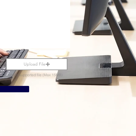
Upload File
Upload supported file (Max 15MB)