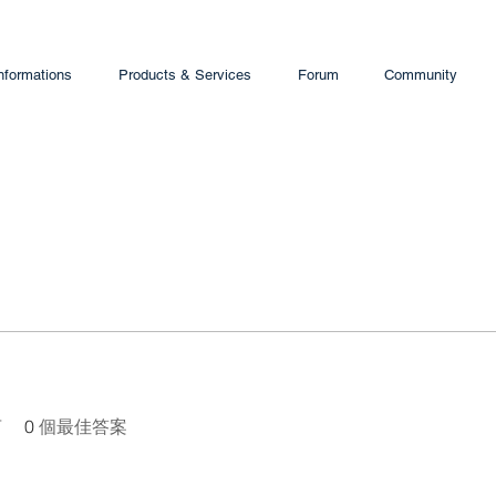
nformations
Products & Services
Forum
Community
言
0
個最佳答案