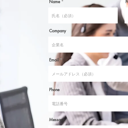
Name
P
Company
Email
Phone
Message